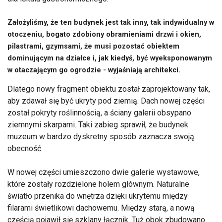
Założyliśmy, że ten budynek jest tak inny, tak indywidualny w
otoczeniu, bogato zdobiony obramieniami drzwi i okien,
pilastrami, gzymsami, że musi pozostać obiektem
dominującym na działce i, jak kiedyś, być wyeksponowanym
w otaczającym go ogrodzie - wyjaśniają architekci.
Dlatego nowy fragment obiektu został zaprojektowany tak,
aby zdawał się być ukryty pod ziemią. Dach nowej części
został pokryty roślinnością, a ściany galerii obsypano
ziemnymi skarpami. Taki zabieg sprawił, że budynek
muzeum w bardzo dyskretny sposób zaznacza swoją
obecność.
W nowej części umieszczono dwie galerie wystawowe,
które zostały rozdzielone holem głównym. Naturalne
światło przenika do wnętrza dzięki ukrytemu między
filarami świetlikowi dachowemu. Między starą, a nową
częścią pojawił się szklany łącznik. Tuż obok zbudowano