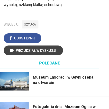
wysoką, szklaną klatkę schodową.
WIĘCEJ O:
SZTUKA
UDOSTĘPNIJ
WEŹ UDZIAŁ W DYSKUSJI
POLECANE
Muzeum Emigracji w Gdyni czeka
na otwarcie
Fotogaleria dnia: Muzeum Ognia w