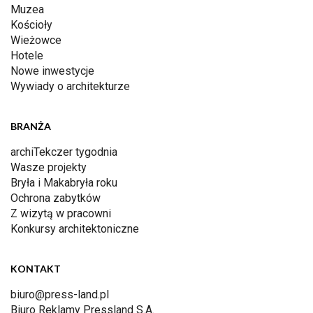
Muzea
Kościoły
Wieżowce
Hotele
Nowe inwestycje
Wywiady o architekturze
BRANŻA
archiTekczer tygodnia
Wasze projekty
Bryła i Makabryła roku
Ochrona zabytków
Z wizytą w pracowni
Konkursy architektoniczne
KONTAKT
biuro@press-land.pl
Biuro Reklamy Pressland S.A.