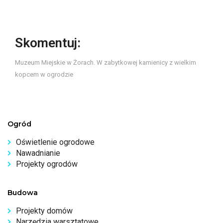
Skomentuj:
Muzeum Miejskie w Żorach. W zabytkowej kamienicy z wielkim
kopcem w ogrodzie
Ogród
Oświetlenie ogrodowe
Nawadnianie
Projekty ogrodów
Budowa
Projekty domów
Narzędzia warsztatowe