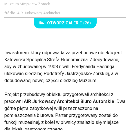
Muzeum Miejskie w Żorach
źródło: AIR Jurkowscy-Architekci
OTWÓRZ GALERIĘ
(26)
Inwestorem, który odpowiada za przebudowę obiektu jest
Katowicka Specjalna Strefa Ekonomiczna. Zdecydowano,
aby w zbudowanej w 1908 r. willi Ferdynanda Haeringa
ulokować siedzibę Podstrefy Jastrzębsko-Żorskiej, a w
dobudowanej nowej części siedzibę Muzeum.
Projekt przebudowy obiektu przygotowali architekci z
pracowni
AIR Jurkowscy Architekci Biuro Autorskie
. Dwa
górne piętra zabytkowej willi przeznaczono na
pomieszczenia biurowe. Parter przygotowany został do
funkcji muzealnej, z kolei w piwnicy znalazło się miejsce
dla lokalu gastronomicznego.