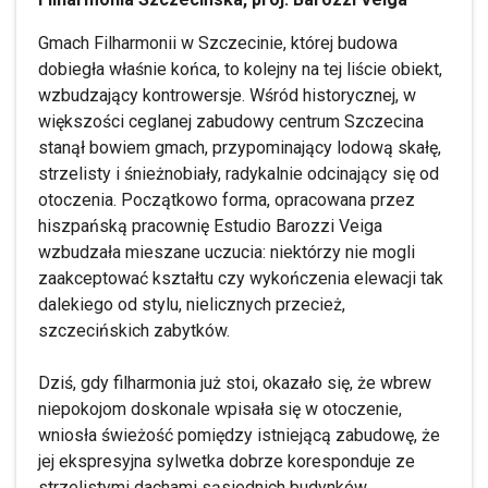
Gmach Filharmonii w Szczecinie, której budowa
dobiegła właśnie końca, to kolejny na tej liście obiekt,
wzbudzający kontrowersje. Wśród historycznej, w
większości ceglanej zabudowy centrum Szczecina
stanął bowiem gmach, przypominający lodową skałę,
strzelisty i śnieżnobiały, radykalnie odcinający się od
otoczenia. Początkowo forma, opracowana przez
hiszpańską pracownię Estudio Barozzi Veiga
wzbudzała mieszane uczucia: niektórzy nie mogli
zaakceptować kształtu czy wykończenia elewacji tak
dalekiego od stylu, nielicznych przecież,
szczecińskich zabytków.
Dziś, gdy filharmonia już stoi, okazało się, że wbrew
niepokojom doskonale wpisała się w otoczenie,
wniosła świeżość pomiędzy istniejącą zabudowę, że
jej ekspresyjna sylwetka dobrze koresponduje ze
strzelistymi dachami sąsiednich budynków.