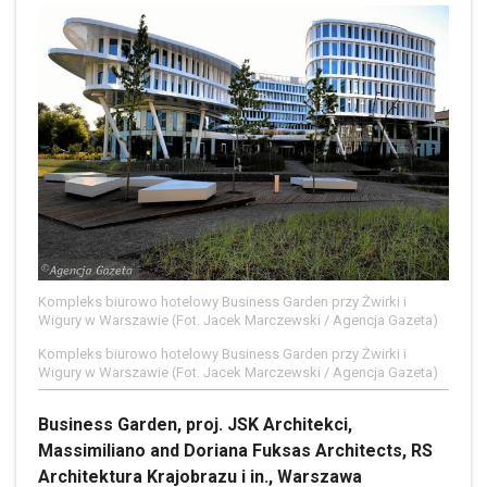
Kompleks biurowo hotelowy Business Garden przy Żwirki i
Wigury w Warszawie (Fot. Jacek Marczewski / Agencja Gazeta)
Kompleks biurowo hotelowy Business Garden przy Żwirki i
Wigury w Warszawie (Fot. Jacek Marczewski / Agencja Gazeta)
Business Garden, proj. JSK Architekci,
Massimiliano and Doriana Fuksas Architects, RS
Architektura Krajobrazu i in., Warszawa