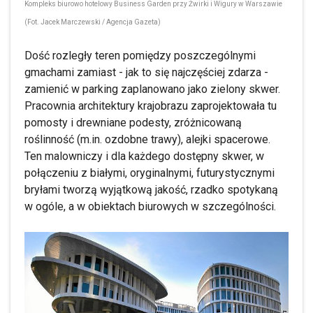
Kompleks biurowo hotelowy Business Garden przy Żwirki i Wigury w Warszawie
(Fot. Jacek Marczewski / Agencja Gazeta)
Dość rozległy teren pomiędzy poszczególnymi
gmachami zamiast - jak to się najczęściej zdarza -
zamienić w parking zaplanowano jako zielony skwer.
Pracownia architektury krajobrazu zaprojektowała tu
pomosty i drewniane podesty, zróżnicowaną
roślinność (m.in. ozdobne trawy), alejki spacerowe.
Ten malowniczy i dla każdego dostępny skwer, w
połączeniu z białymi, oryginalnymi, futurystycznymi
bryłami tworzą wyjątkową jakość, rzadko spotykaną
w ogóle, a w obiektach biurowych w szczególności.