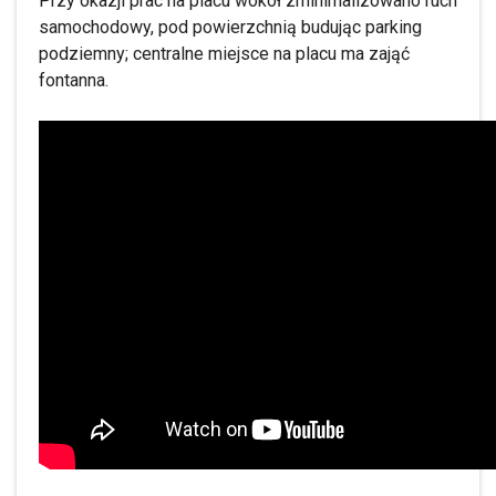
Przy okazji prac na placu wokół zminimalizowano ruch
samochodowy, pod powierzchnią budując parking
podziemny; centralne miejsce na placu ma zająć
fontanna.