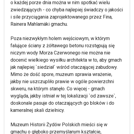
o każdej porze dnia można w nim spotkać wielu
zwiedzających - co chyba najlepiej świadczy o jakości
i sile przyciągania zaprojektowanego przez Fina,
Rainera Mahlamäki gmachu.
Poza niezwykłym holem wejściowym, w którym
falujące ściany z żółtawego betonu rozstępują się
niczym wody Morza Czerwonego nie można nie
docenić wielkiego wysiłku architekta w to, aby gmach
jak najlepiej `siedział` wśród otaczającej zabudowy.
Mimo że dość spore, muzeum sprawia wrażenie,
jakby nie uszczupliło prawie w ogóle powierzchni
skweru, na którym stanęło. Co więcej - gmach
wygląda, jakby istniał w tej lokalizacji `od zawsze`,
doskonale pasuje do otaczających go bloków i do
kameralnej skali dzielnicy.
Muzeum Historii Żydów Polskich mieści się w
gmachu o głęboko przemyślanym kształcie,