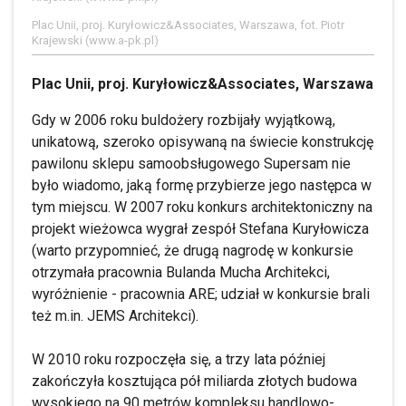
Plac Unii, proj. Kuryłowicz&Associates, Warszawa, fot. Piotr
Krajewski (www.a-pk.pl)
Plac Unii, proj. Kuryłowicz&Associates, Warszawa
Gdy w 2006 roku buldożery rozbijały wyjątkową,
unikatową, szeroko opisywaną na świecie konstrukcję
pawilonu sklepu samoobsługowego Supersam nie
było wiadomo, jaką formę przybierze jego następca w
tym miejscu. W 2007 roku konkurs architektoniczny na
projekt wieżowca wygrał zespół Stefana Kuryłowicza
(warto przypomnieć, że drugą nagrodę w konkursie
otrzymała pracownia Bulanda Mucha Architekci,
wyróżnienie - pracownia ARE; udział w konkursie brali
też m.in. JEMS Architekci).
W 2010 roku rozpoczęła się, a trzy lata później
zakończyła kosztująca pół miliarda złotych budowa
wysokiego na 90 metrów kompleksu handlowo-