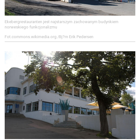
Ekebergrestauranten jest najstarszym zachowanym budynkiem
norweskiego funkcjonalizmu
Fot.commons.wikimedia.org /Bj?rn Erik Pedersen