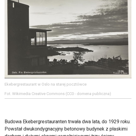
Ekebergrestaurant w Oslo na starej pocztówce
Fot. Wikimedia Creative Commons (CC0 - domena publiczna)
Budowa Ekebergrestauranten trwała dwa lata, do 1929 roku.
Powstał dwukondygnacyjny betonowy budynek z płaskimi