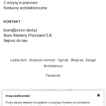
Z wizytą w pracowni
Konkursy architektoniczne
KONTAKT
biuro@press-land.pl
Biuro Reklamy Pressland S.A.
Napisz do nas
Ładny dom
Budowa i remont
Ogrody
Wnętrza
Design
Architektura
Facebook
Copyright © Pressland SA
Drogi użytkowniku!
O Nas
Reklama
Prywatność
Regulamin
Przez dalsze aktywne korzystanie z naszego Serwisu (scrollowanie,
Wszystkie artykuły