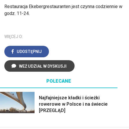
Restauracja Ekebergrestauranten jest czynna codziennie w
godz. 11-24.
WIĘCEJ O:
UDOSTĘPNIJ
WEŹ UDZIAŁ W DYSKUSJI
POLECANE
Najfajniejsze kładki i ścieżki
rowerowe w Polsce i na świecie
[PRZEGLĄD]