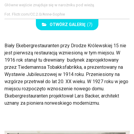
Główne wejście znajduje się w narożniku pod wieżą.
Fot. Flictr.com/CC.2.0/Anne-Sophie
OTWÓRZ GALERIĘ
(7)
Biały Ekebergrestauranten przy Drodze Królewskiej 15 nie
jest pierwszą restauracją wzniesioną w tym miejscu. W
1916 rok stanął tu drewniany budynek zaprojektowany
przez Tiedemannsa Tobakksfabrikka, a prezentowany na
Wystawie Jubileuszowej w 1914 roku. Przeniesiony na
wzgórze przetrwał do lat 20. XX wieku. W 1927 roku w jego
miejscu rozpoczęto wznoszenie nowego domu.
Ekebergrestauranten projektował Lars Backer, architekt
uznany za pioniera norweskiego modernizmu.