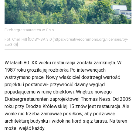
Ekebergrestauranten w Oslo
Fot. Chell Hill [CC BY-SA 3.0 (https://creativecommons.org/licenses/by-
sa/3.0)]
W latach 80. XX wieku restauracja została zamknięta. W
1987 roku groziła jej rozbiórka.Po interwencjach
wstrzymano prace. Nowy właściciel dostrzegł wartość
projektu i postanowił przywrócić dawny wygląd
popadającemu w ruinę obiektowi. Wnętrze nowego
Ekebergrestauranten zaprojektował Thomas Ness. Od 2005
roku przy Drodze Królewskiej 15 znów jest restauracja. Ale
wcale nie trzeba zamawiać posiłków, aby podziwiać
architekturę budynku i widok na fiord się z tarasu. Na teren
może wejść każdy.