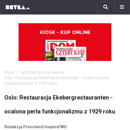
KIOSK - KUP ONLINE
bryła
architektura na świecie
Oslo: Restauracja Ekebergrestauranten - ocalona perła
funkcjonalizmu z 1929 roku
Oslo: Restauracja Ekebergrestauranten -
ocalona perła funkcjonalizmu z 1929 roku
Redakcja Pressland/mapind/WG