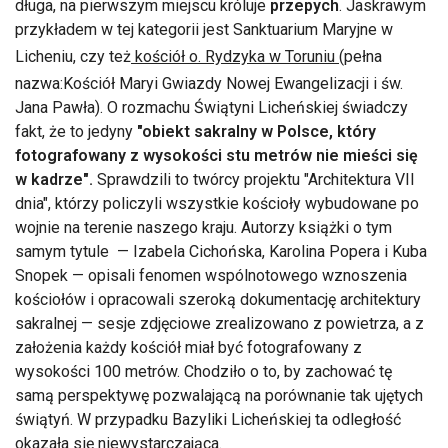
długa, na pierwszym miejscu króluje
przepych
. Jaskrawym
przykładem w tej kategorii jest Sanktuarium Maryjne w
Licheniu, czy też
kościół o. Rydzyka w Toruniu
(pełna
nazwa:Kościół Maryi Gwiazdy Nowej Ewangelizacji i św.
Jana Pawła). O rozmachu Świątyni Licheńskiej świadczy
fakt, że to jedyny
"obiekt sakralny w Polsce, który
fotografowany z wysokości stu metrów nie mieści się
w kadrze".
Sprawdzili to twórcy projektu "Architektura VII
dnia", którzy policzyli wszystkie kościoły wybudowane po
wojnie na terenie naszego kraju. Autorzy książki o tym
samym tytule — Izabela Cichońska, Karolina Popera i Kuba
Snopek — opisali fenomen wspólnotowego wznoszenia
kościołów i opracowali szeroką dokumentację architektury
sakralnej — sesje zdjęciowe zrealizowano z powietrza, a z
założenia każdy kościół miał być fotografowany z
wysokości 100 metrów. Chodziło o to, by zachować tę
samą perspektywę pozwalającą na porównanie tak ujętych
świątyń. W przypadku Bazyliki Licheńskiej ta odległość
okazała się niewystarczająca.