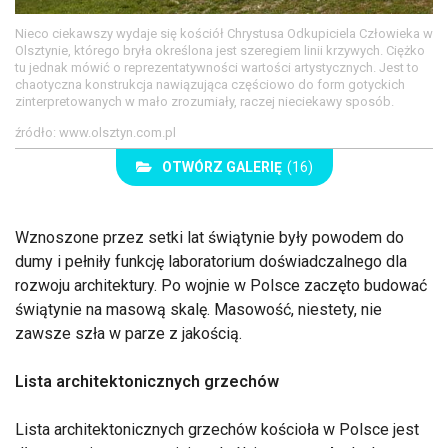
Nieco ciekawszy wydaje się kościół Chrystusa Odkupiciela Człowieka w
Olsztynie, którego bryła określona jest szeregiem linii krzywych. Ciężko
tu jednak mówić o reprezentatywności wartości artystycznych. Jest to
chaotyczna konstrukcja nawiązująca częściowo do form gotyckich
zinterpretowanych w mało zrozumiały, raczej nieciekawy sposób.
źródło: www.olsztyn.com.pl
OTWÓRZ GALERIĘ
(16)
Wznoszone przez setki lat świątynie były powodem do
dumy i pełniły funkcję laboratorium doświadczalnego dla
rozwoju architektury. Po wojnie w Polsce zaczęto budować
świątynie na masową skalę. Masowość, niestety, nie
zawsze szła w parze z jakością.
Lista architektonicznych grzechów
Lista architektonicznych grzechów kościoła w Polsce jest