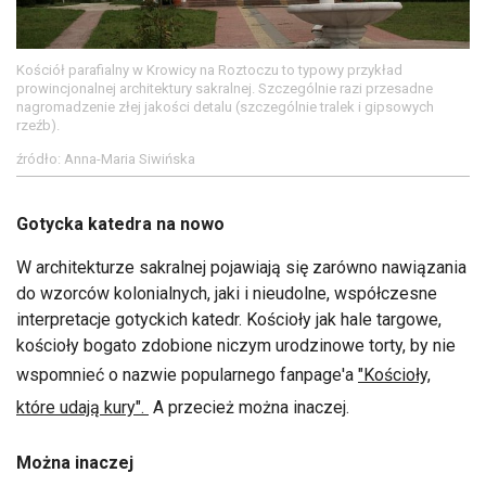
Kościół parafialny w Krowicy na Roztoczu to typowy przykład
prowincjonalnej architektury sakralnej. Szczególnie razi przesadne
nagromadzenie złej jakości detalu (szczególnie tralek i gipsowych
rzeźb).
źródło: Anna-Maria Siwińska
Gotycka katedra na nowo
W architekturze sakralnej pojawiają się zarówno nawiązania
do wzorców kolonialnych, jaki i nieudolne, współczesne
interpretacje gotyckich katedr. Kościoły jak hale targowe,
kościoły bogato zdobione niczym urodzinowe torty, by nie
wspomnieć o nazwie popularnego fanpage'a
"Kościoły,
które udają kury".
A przecież można inaczej.
Można inaczej