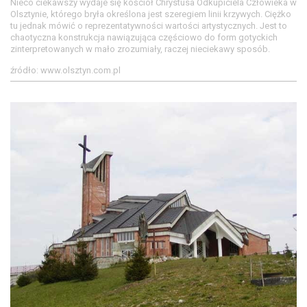
Nieco ciekawszy wydaje się kościół Chrystusa Odkupiciela Człowieka w
Olsztynie, którego bryła określona jest szeregiem linii krzywych. Ciężko
tu jednak mówić o reprezentatywności wartości artystycznych. Jest to
chaotyczna konstrukcja nawiązująca częściowo do form gotyckich
zinterpretowanych w mało zrozumiały, raczej nieciekawy sposób.
źródło: www.olsztyn.com.pl