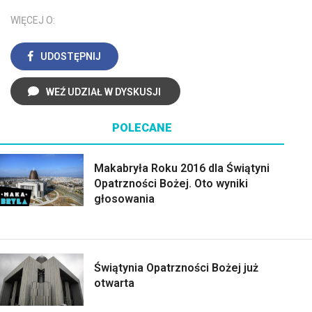
WIĘCEJ O:
UDOSTĘPNIJ
WEŹ UDZIAŁ W DYSKUSJI
POLECANE
Makabryła Roku 2016 dla Świątyni
Opatrzności Bożej. Oto wyniki
głosowania
Świątynia Opatrzności Bożej już
otwarta