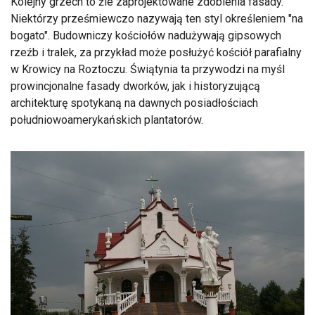
Kolejny grzech to źle zaprojektowane zdobienia fasady.
Niektórzy prześmiewczo nazywają ten styl określeniem "na
bogato". Budowniczy kościołów nadużywają gipsowych
rzeźb i tralek, za przykład może posłużyć kościół parafialny
w Krowicy na Roztoczu. Świątynia ta przywodzi na myśl
prowincjonalne fasady dworków, jak i historyzującą
architekturę spotykaną na dawnych posiadłościach
południowoamerykańskich plantatorów.