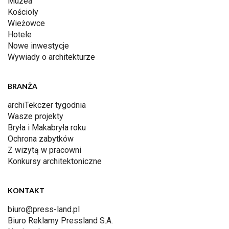
Muzea
Kościoły
Wieżowce
Hotele
Nowe inwestycje
Wywiady o architekturze
BRANŻA
archiTekczer tygodnia
Wasze projekty
Bryła i Makabryła roku
Ochrona zabytków
Z wizytą w pracowni
Konkursy architektoniczne
KONTAKT
biuro@press-land.pl
Biuro Reklamy Pressland S.A.