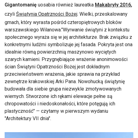
Gigantomanię
uosabia również laureatka
Makabryły 2016
,
czyli
Świątynia Opatrzności Bożej
. Wielki, przeskalowany
gmach, który wyrasta pośród czteropiętrowych bloków
warszawskiego Wilanowa."Wyrwanie świątyni z kontekstu
społecznego wyraża się w jej architekturze. Brak związku z
konkretnymi ludźmi symbolizuje jej fasada. Pokryta jest ona
idealnie równą powierzchnią maszynowo wyciętych
szarych kamieni. Przygnębiające wrażenie anonimowości
ścian Świątyni Opatrzności Bożej jest dokładnym
przeciwieństwem wrażenia, jakie sprawia na przykład
zewnętrze krakowskiej Arki Pana. Nowohucką świątynię
budowała dla siebie grupa niezwykle zmotywowanych
wiernych. Stworzone ich rękami elewacje pełne są
chropowatości i niedoskonałości, które potęgują ich
plastyczność" — czytamy w pierwszym wydaniu
"Architektury VII dnia".