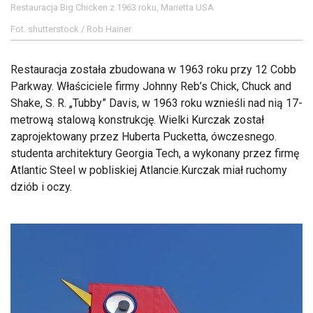
Restauracja Big Chicken z 1963 roku, Marietta USA
Fot. shutterstock / Rob Hainer
Restauracja została zbudowana w 1963 roku przy 12 Cobb
Parkway. Właściciele firmy Johnny Reb’s Chick, Chuck and
Shake, S. R. „Tubby” Davis, w 1963 roku wznieśli nad nią 17-
metrową stalową konstrukcję. Wielki Kurczak został
zaprojektowany przez Huberta Pucketta, ówczesnego.
studenta architektury Georgia Tech, a wykonany przez firmę
Atlantic Steel w pobliskiej Atlancie.Kurczak miał ruchomy
dziób i oczy.