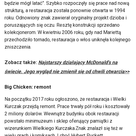
będzie mógł latać”. Szybko rozpoczęły się prace nad nową
strukturą, a restauracja została ponownie otwarta w 1994
roku. Odnowiony znak zawierał oryginalny projekt dzioba i
poruszających się oczu. Resztę konstrukcji sprzedano
kolekcjonerom. W kwietniu 2006 roku, gdy nad Mariettą
przechodziło tornado, restauracja o włos uniknęła kolejnego
zniszczenia.
Zobacz także:
Najstarszy działający McDonald's na
świecie. Jego wygląd nie zmienił się od chwili otwarcia>>
Big Chicken: remont
Na początku 2017 roku ogłoszono, że restauracja i Wielki
Kurczak przejdą remont. Prace trwały pół roku i kosztowały
2 miliony dolarów. Wewnątrz budynku obok restauracji
powstało minimuzeum i sklep oferujący pamiątki z
wizerunkiem Wielkiego Kurczaka.Znak znalazł się też w
wielu grach i komiksach. I choć Hubert Puckett