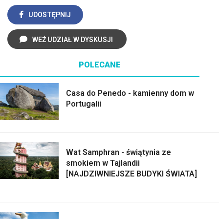
UDOSTĘPNIJ
WEŹ UDZIAŁ W DYSKUSJI
POLECANE
Casa do Penedo - kamienny dom w
Portugalii
Wat Samphran - świątynia ze
smokiem w Tajlandii
[NAJDZIWNIEJSZE BUDYKI ŚWIATA]