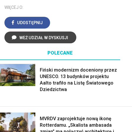
WIĘCEJ O:
UDOSTĘPNIJ
WEŹ UDZIAŁ W DYSKUSJI
POLECANE
Fiński modernizm doceniony przez
UNESCO. 13 budynków projektu
Aalto trafiło na Listę Światowego
Dziedzictwa
MVRDV zaprojektuje nową ikonę
Rotterdamu. „Skalista ambasada
zmian” ma połączyć architekturę i