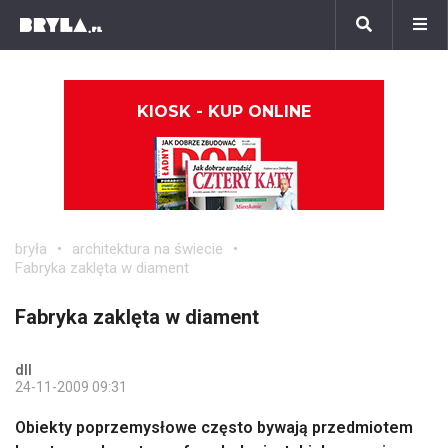
KIOSK - KUP ONLINE
bryła
architektura na świecie
Fabryka zaklęta w diament
Fabryka zaklęta w diament
dll
24-11-2009 09:31
Obiekty poprzemysłowe często bywają przedmiotem