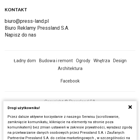
KONTAKT
biuro@press-land.pl
Biuro Reklamy Pressland S.A.
Napisz do nas
Ładny dom
Budowa i remont
Ogrody
Wnętrza
Design
Architektura
Facebook
Copyright © Pressland SA
Drogi użytkowniku!
O Nas
Reklama
Prywatność
Regulamin
Przez dalsze aktywne korzystanie z naszego Serwisu (scrollowanie,
Wszystkie artykuły
zamknięcie komunikatu, kliknięcie na elementy na stronie poza
komunikatem) bez zmian ustawień w zakresie prywatności, wyrażasz zgodę
Realizacja:
Fancybox.pl
na przetwarzanie danych osobowych przez Pressland S.A. i Zaufanych
Partnerów Pressland S.A. do celów marketingowych , w szczególności na