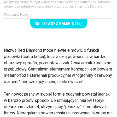
Adaptacja starej fabryki w nowoczesną siedzibę teatru tańca. Autorami
projektu przebudowy są architekci z pracowni Chiasmus Partners.
Fot. Jenny Hung
OTWÓRZ GALERIĘ
(12)
Nazwa Red Diamond może niewiele mówić o funkcji
placówki (teatru tańca), lecz z całą pewnością, w bardzo
obrazowy sposób, przedstawia założenia architektoniczne
przebudowy. Centralnym elementem koncepcji jest bowiem
metamorfoza starej hali produkcyjnej w "ogromny czerwony
diament", mieszczący scenę i sale ćwiczeń.
Ten nowoczesny w swojej formie budynek powstał jednak
w bardzo prosty sposób. Do istniejących murów fabryki
dołączono szkielet, utrzymujący "płaszcz" z metalowych
listew. Nieregularna powierzchnia tej czerwonej skorupy ma