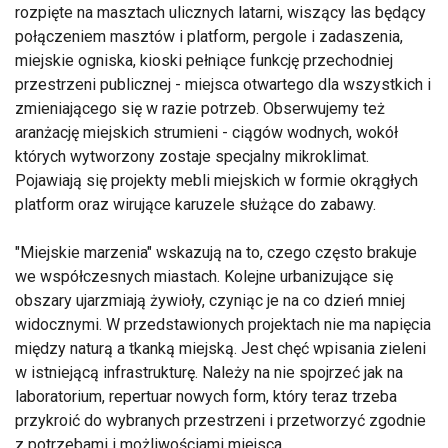
rozpięte na masztach ulicznych latarni, wiszący las będący
połączeniem masztów i platform, pergole i zadaszenia,
miejskie ogniska, kioski pełniące funkcję przechodniej
przestrzeni publicznej - miejsca otwartego dla wszystkich i
zmieniającego się w razie potrzeb. Obserwujemy też
aranżację miejskich strumieni - ciągów wodnych, wokół
których wytworzony zostaje specjalny mikroklimat.
Pojawiają się projekty mebli miejskich w formie okrągłych
platform oraz wirujące karuzele służące do zabawy.
"Miejskie marzenia" wskazują na to, czego często brakuje
we współczesnych miastach. Kolejne urbanizujące się
obszary ujarzmiają żywioły, czyniąc je na co dzień mniej
widocznymi. W przedstawionych projektach nie ma napięcia
między naturą a tkanką miejską. Jest chęć wpisania zieleni
w istniejącą infrastrukturę. Należy na nie spojrzeć jak na
laboratorium, repertuar nowych form, który teraz trzeba
przykroić do wybranych przestrzeni i przetworzyć zgodnie
z potrzebami i możliwościami miejsca.