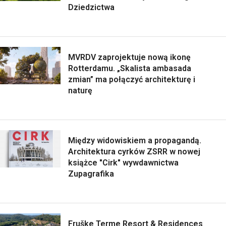
Dziedzictwa
MVRDV zaprojektuje nową ikonę
Rotterdamu. „Skalista ambasada
zmian” ma połączyć architekturę i
naturę
Między widowiskiem a propagandą.
Architektura cyrków ZSRR w nowej
książce "Cirk" wywdawnictwa
Zupagrafika
Fruške Terme Resort & Residences