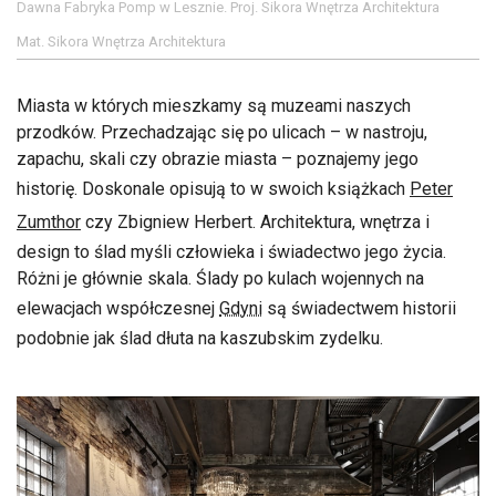
Dawna Fabryka Pomp w Lesznie. Proj. Sikora Wnętrza Architektura
Mat. Sikora Wnętrza Architektura
Miasta w których mieszkamy są muzeami naszych
przodków. Przechadzając się po ulicach – w nastroju,
zapachu, skali czy obrazie miasta – poznajemy jego
historię. Doskonale opisują to w swoich książkach
Peter
Zumthor
czy Zbigniew Herbert. Architektura, wnętrza i
design to ślad myśli człowieka i świadectwo jego życia.
Różni je głównie skala. Ślady po kulach wojennych na
elewacjach współczesnej
Gdyni
są świadectwem historii
podobnie jak ślad dłuta na kaszubskim zydelku.