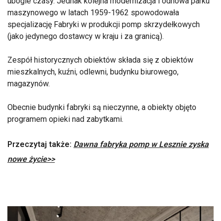
ubogie czasy. Jednak kolejna modernizacja i odnowa parku
maszynowego w latach 1959-1962 spowodowała
specjalizację Fabryki w produkcji pomp skrzydełkowych
(jako jedynego dostawcy w kraju i za granicą).
Zespół historycznych obiektów składa się z obiektów
mieszkalnych, kuźni, odlewni, budynku biurowego,
magazynów.
Obecnie budynki fabryki są nieczynne, a obiekty objęto
programem opieki nad zabytkami.
Przeczytaj także:
Dawna fabryka pomp w Lesznie zyska
nowe życie>>