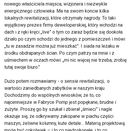
nowego właściciela miejsca, wizjonera i niezwykle
energicznego człowieka. Ma na swoim koncie kilka
lokalnych rewitalizacji, które otrzymały nagrody. To taki
wyjątkowy prezes firmy deweloperskiej, który wchodzi na
dach i z ręki kręci „live” o tym co zaraz będzie się dookoła
działo po czym schodzi do jednego z pomieszczeń i mówi
„tu w zasadzie można już mieszkać”. I siada na leżaku w
środku obdrapanych ścian. Po czym patrzy na mnie i z
uśmiechem w oczach mówi: „mi nic więcej nie trzeba, zrobię
tutaj swoje biuro."
Dużo potem rozmawiamy - o sensie rewitalizacji, o
wartości zaniedbanych zabytków w naszym kraju.
Dochodzimy do wspólnych wniosków, że to, co
najcenniejsze w Fabryce Pomp jest popękane, brudne i
zużyte. Proszę go by szukał i zbierał „śmieci” i nagle
okazuje się, że odkrywamy zakopane w piachu części
maszyn, żeliwne kolumny, kute detale… Materią projektową
może być cokolwiek – i to co niedoskonałe, i to co