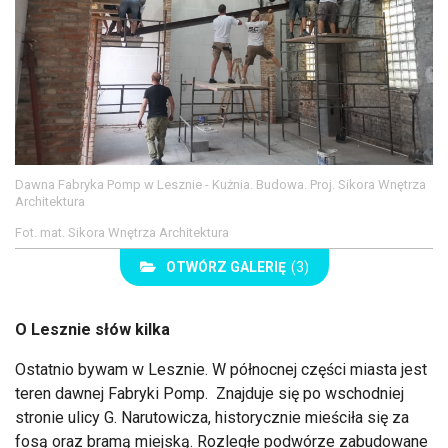
Dawna Fabryka Pomp w Lesznie - Kużnia. Budowa. Proj. Sikora Wnętrza
Architektura
Fot. mat. Sikora Wnętrza Architektura
OTWÓRZ GALERIĘ
(3)
O Lesznie słów kilka
Ostatnio bywam w Lesznie. W północnej części miasta jest
teren dawnej Fabryki Pomp. Znajduje się po wschodniej
stronie ulicy G. Narutowicza, historycznie mieściła się za
fosą oraz bramą miejską. Rozległe podwórze zabudowane