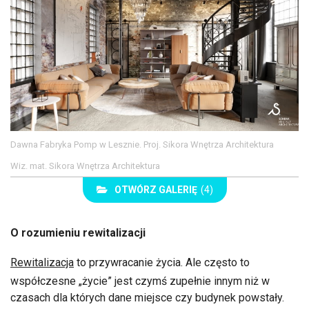
Dawna Fabryka Pomp w Lesznie. Proj. Sikora Wnętrza Architektura
Wiz. mat. Sikora Wnętrza Architektura
OTWÓRZ GALERIĘ
(4)
O rozumieniu rewitalizacji
Rewitalizacja
to przywracanie życia. Ale często to
współczesne „życie” jest czymś zupełnie innym niż w
czasach dla których dane miejsce czy budynek powstały.