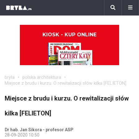
KIOSK - KUP ONLINE
bryła
polska architektura
Miejsce z brudu i kurzu. O rewitalizacji słów kilka [FELIETON]
Miejsce z brudu i kurzu. O rewitalizacji słów
kilka [FELIETON]
Dr hab. Jan Sikora - profesor ASP
28-09-2020 10:50