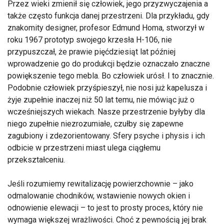
Przez wieki zmienił się człowiek, jego przyzwyczajenia a
także często funkcja danej przestrzeni. Dla przykładu, gdy
znakomity designer, profesor Edmund Homa, stworzył w
roku 1967 prototyp swojego krzesła H-106, nie
przypuszczał, że prawie pięćdziesiąt lat później
wprowadzenie go do produkcji będzie oznaczało znaczne
powiększenie tego mebla. Bo człowiek urósł. I to znacznie.
Podobnie człowiek przyśpieszył, nie nosi już kapelusza i
żyje zupełnie inaczej niż 50 lat temu, nie mówiąc już o
wcześniejszych wiekach. Nasze przestrzenie byłyby dla
niego zupełnie niezrozumiałe, czułby się zapewne
zagubiony i zdezorientowany. Sfery psyche i physis i ich
odbicie w przestrzeni miast ulega ciągłemu
przekształceniu.
Jeśli rozumiemy rewitalizację powierzchownie – jako
odmalowanie chodników, wstawienie nowych okien i
odnowienie elewacji – to jest to prosty proces, który nie
wymaga większej wrażliwości. Choć z pewnością jej brak