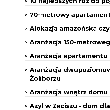
10 najlepszych róż do 
70-metrowy apartament
Alokazja amazońska czy
Aranżacja 150-metrowe
Aranżacja apartamentu z
Aranżacja dwupoziomo
Żoliborzu
Aranżacja wnętrz domu a
Azyl w Zaciszu - dom dl