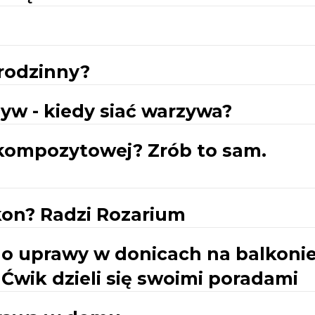
rodzinny?
yw - kiedy siać warzywa?
i kompozytowej? Zrób to sam.
lkon? Radzi Rozarium
 do uprawy w donicach na balkonie
aĆwik dzieli się swoimi poradami