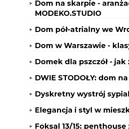
Dom na skarpie - aranża
MODEKO.STUDIO
Dom pół-atrialny we Wr
Dom w Warszawie - klas
Domek dla pszczół - jak 
DWIE STODOŁY: dom na 
Dyskretny wystrój sypia
Elegancja i styl w miesz
Foksal 13/15: penthous