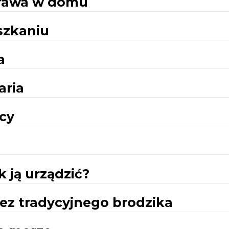
prawa w domu
szkaniu
a
aria
cy
k ją urządzić?
ez tradycyjnego brodzika