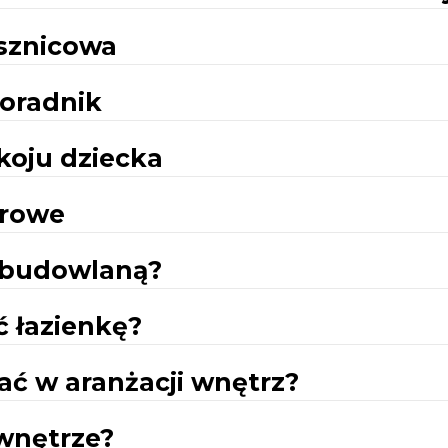
ysznicowa
poradnik
koju dziecka
urowe
ę budowlaną?
 łazienkę?
tać w aranżacji wnętrz?
 wnętrze?