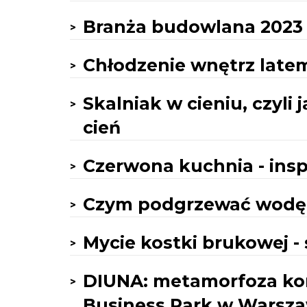
Branża budowlana 2023 d
Chłodzenie wnętrz late
Skalniak w cieniu, czyli 
cień
Czerwona kuchnia - insp
Czym podgrzewać wodę 
Mycie kostki brukowej - 
DIUNA: metamorfoza ko
Business Park w Warsza