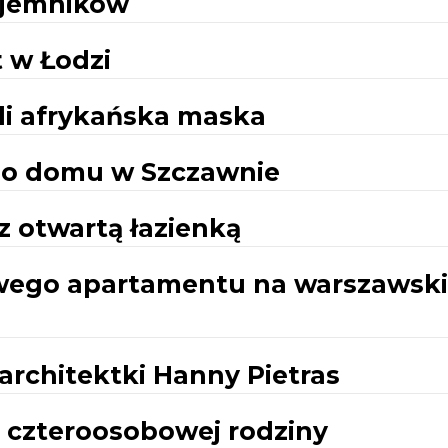
pojemników
 w Łodzi
li afrykańska maska
go domu w Szczawnie
 otwartą łazienką
wego apartamentu na warszawsk
rchitektki Hanny Pietras
a czteroosobowej rodziny