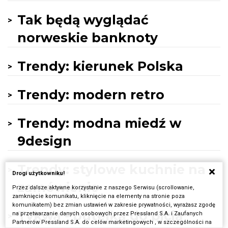
Tak będą wyglądać
norweskie banknoty
Trendy: kierunek Polska
Trendy: modern retro
Trendy: modna miedź w
9design
Trendy: stylowe kuchnie na
Drogi użytkowniku!
zamówienie
Przez dalsze aktywne korzystanie z naszego Serwisu (scrollowanie,
zamknięcie komunikatu, kliknięcie na elementy na stronie poza
komunikatem) bez zmian ustawień w zakresie prywatności, wyrażasz zgodę
Tykwa - butelka do picia
na przetwarzanie danych osobowych przez Pressland S.A. i Zaufanych
Partnerów Pressland S.A. do celów marketingowych , w szczególności na