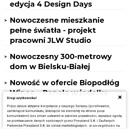
edycja 4 Design Days
Nowoczesne mieszkanie
pełne światła - projekt
pracowni JLW Studio
Nowoczesny 300-metrowy
dom w Bielsku-Białej
Nowość w ofercie Biopodłóg
Wineo – Panele w jodełkę
Drogi użytkowniku!
Przez dalsze aktywne korzystanie z naszego Serwisu (scrollowanie,
Nowości z H&M Home
zamknięcie komunikatu, kliknięcie na elementy na stronie poza
komunikatem) bez zmian ustawień w zakresie prywatności, wyrażasz zgodę
na przetwarzanie danych osobowych przez Pressland S.A. i Zaufanych
Ogrodzenie działki:
Partnerów Pressland S.A. do celów marketingowych , w szczególności na