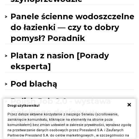
Panele ścienne wodoszczelne
do łazienki — czy to dobry
pomysł? Poradnik
Platan z nasion [Porady
eksperta]
Pod blachą
Polish Job 2.0 - wystawa
Drogi użytkowniku!
polskiego designu w
Przez dalsze aktywne korzystanie z naszego Serwisu (scrollowanie,
zamknięcie komunikatu, kliknięcie na elementy na stronie poza
Eindhoven 19-27.10.2024 r.
komunikatem) bez zmian ustawień w zakresie prywatności, wyrażasz zgodę
na przetwarzanie danych osobowych przez Pressland S.A. i Zaufanych
Partnerów Pressland S.A. do celów marketingowych , w szczególności na