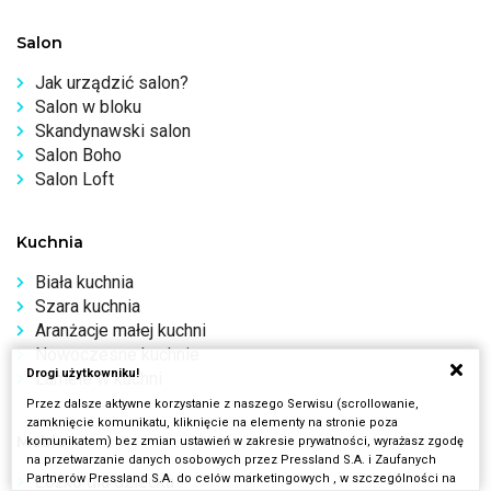
Salon
Jak urządzić salon?
Salon w bloku
Skandynawski salon
Salon Boho
Salon Loft
Kuchnia
Biała kuchnia
Szara kuchnia
Aranżacje małej kuchni
Nowoczesne kuchnie
Drogi użytkowniku!
Lamele w kuchni
Przez dalsze aktywne korzystanie z naszego Serwisu (scrollowanie,
zamknięcie komunikatu, kliknięcie na elementy na stronie poza
Meble
komunikatem) bez zmian ustawień w zakresie prywatności, wyrażasz zgodę
na przetwarzanie danych osobowych przez Pressland S.A. i Zaufanych
Partnerów Pressland S.A. do celów marketingowych , w szczególności na
Łóżko dla dziecka