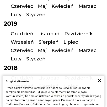
Czerwiec
Maj
Kwiecień
Marzec
Luty
Styczeń
2019
Grudzień
Listopad
Październik
Wrzesień
Sierpień
Lipiec
Czerwiec
Maj
Kwiecień
Marzec
Luty
Styczeń
2018
Grudzień
Listopad
Październik
Drogi użytkowniku!
Wrzesień
Sierpień
Lipiec
Przez dalsze aktywne korzystanie z naszego Serwisu (scrollowanie,
zamknięcie komunikatu, kliknięcie na elementy na stronie poza
Czerwiec
Maj
Kwiecień
Marzec
komunikatem) bez zmian ustawień w zakresie prywatności, wyrażasz zgodę
na przetwarzanie danych osobowych przez Pressland S.A. i Zaufanych
Luty
Styczeń
Partnerów Pressland S.A. do celów marketingowych , w szczególności na