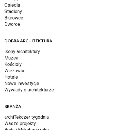
Osiedla
Stadiony
Biurowce
Dworce
DOBRA ARCHITEKTURA
Ikony architektury
Muzea
Kościoły
Wieżowce
Hotele
Nowe inwestycje
Wywiady o architekturze
BRANŻA
archiTekczer tygodnia
Wasze projekty
Bryła i Makabryła roku