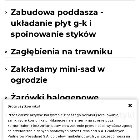
Zabudowa poddasza -
układanie płyt g-k i
spoinowanie styków
Zagłębienia na trawniku
Zakładamy mini-sad w
ogrodzie
Żarówki halogenowe
Drogi użytkowniku!
Zoom na Instytut Informatyki
Przez dalsze aktywne korzystanie z naszego Serwisu (scrollowanie,
zamknięcie komunikatu, kliknięcie na elementy na stronie poza
w Lublinie
komunikatem) bez zmian ustawień w zakresie prywatności, wyrażasz zgodę
na przetwarzanie danych osobowych przez Pressland S.A. i Zaufanych
Partnerów Pressland S.A. do celów marketingowych , w szczególności na