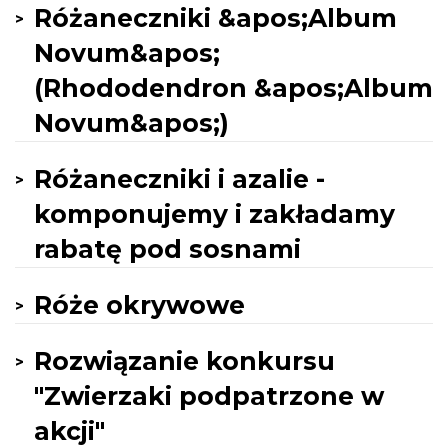
Różaneczniki &apos;Album
Novum&apos;
(Rhododendron &apos;Album
Novum&apos;)
Różaneczniki i azalie -
komponujemy i zakładamy
rabatę pod sosnami
Róże okrywowe
Rozwiązanie konkursu
"Zwierzaki podpatrzone w
akcji"