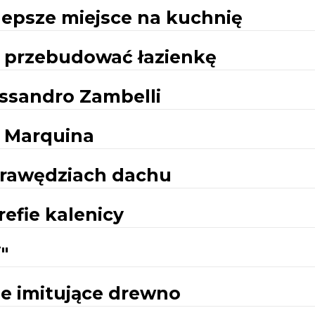
jlepsze miejsce na kuchnię
ak przebudować łazienkę
lessandro Zambelli
i Marquina
krawędziach dachu
efie kalenicy
"
ne imitujące drewno