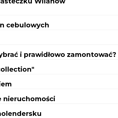
asteczku Wilanów
lin cebulowych
 wybrać i prawidłowo zamontować?
ollection"
niem
e nieruchomości
holendersku