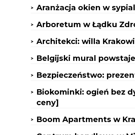
Aranżacja okien w sypialn
Arboretum w Łądku Zdr
Architekci: willa Krako
Belgijski mural powstaj
Bezpieczeństwo: prezent
Biokominki: ogień bez dy
ceny]
Boom Apartments w Kr