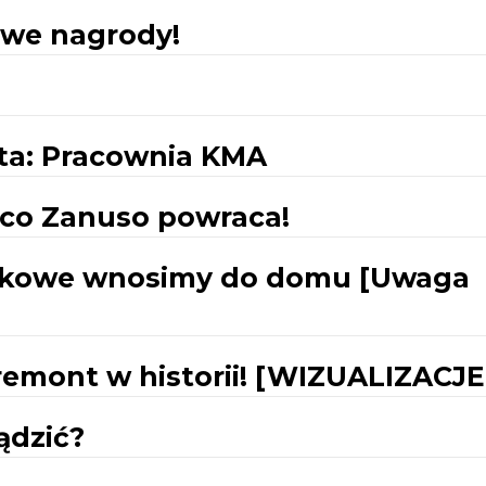
owe nagrody!
kta: Pracownia KMA
co Zanuso powraca!
iczkowe wnosimy do domu [Uwaga
 remont w historii! [WIZUALIZACJE
ądzić?