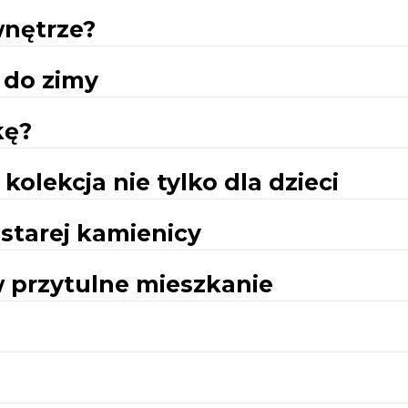
wnętrze?
 do zimy
kę?
kolekcja nie tylko dla dzieci
starej kamienicy
 przytulne mieszkanie
i