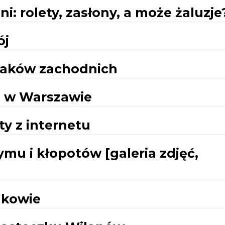
i: rolety, zasłony, a może żaluzje
ój
wiaków zachodnich
e w Warszawie
y z internetu
mu i kłopotów [galeria zdjęć,
akowie