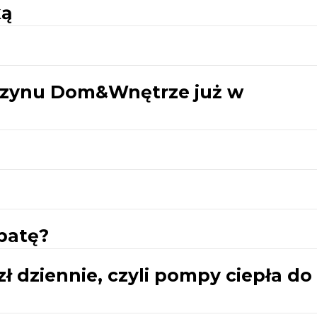
ką
zynu Dom&Wnętrze już w
?
batę?
ł dziennie, czyli pompy ciepła do