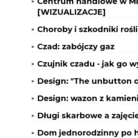
Centrum handlowe w Mi
[WIZUALIZACJE]
Choroby i szkodniki roś
Czad: zabójczy gaz
Czujnik czadu - jak go
Design: "The unbutton c
Design: wazon z kamie
Długi skarbowe a zajęci
Dom jednorodzinny po 