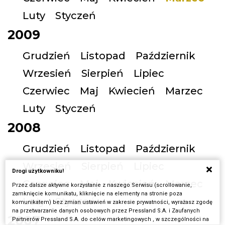
Luty
Styczeń
2009
Grudzień
Listopad
Październik
Wrzesień
Sierpień
Lipiec
Czerwiec
Maj
Kwiecień
Marzec
Luty
Styczeń
2008
Grudzień
Listopad
Październik
Wrzesień
Sierpień
Lipiec
Drogi użytkowniku!
Czerwiec
Maj
Kwiecień
Marzec
Przez dalsze aktywne korzystanie z naszego Serwisu (scrollowanie,
zamknięcie komunikatu, kliknięcie na elementy na stronie poza
Luty
Styczeń
komunikatem) bez zmian ustawień w zakresie prywatności, wyrażasz zgodę
na przetwarzanie danych osobowych przez Pressland S.A. i Zaufanych
2007
Partnerów Pressland S.A. do celów marketingowych , w szczególności na