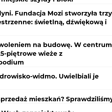
ni. Fundacja Mozi stworzyła trzy
strzenne: świetlną, dźwiękową i
ozwoleniem na budowę. W centrum
5-piętrowe wieże z
 podium
drowisko-widmo. Uwielbiali je
sprzedaż mieszkań? Sprawdziliśm