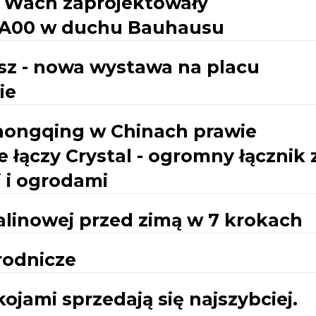
a Wach zaprojektowały
y A00 w duchu Bauhausu
isz - nowa wystawa na placu
ie
Chongqing w Chinach prawie
 łączy Crystal - ogromny łącznik 
 i ogrodami
alinowej przed zimą w 7 krokach
rodnicze
jami sprzedają się najszybciej.