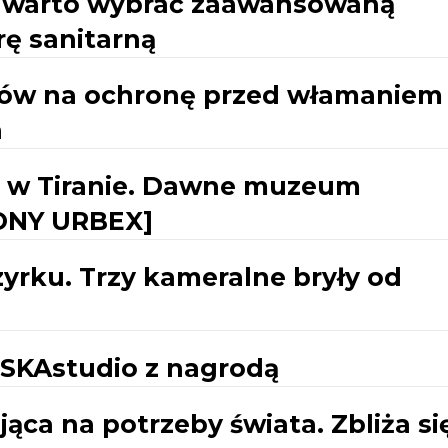
h warto wybrać zaawansowaną
ę sanitarną
ów na ochronę przed włamaniem
a
na w Tiranie. Dawne muzeum
ONY URBEX]
yrku. Trzy kameralne bryły od
SKAstudio z nagrodą
ąca na potrzeby świata. Zbliża si