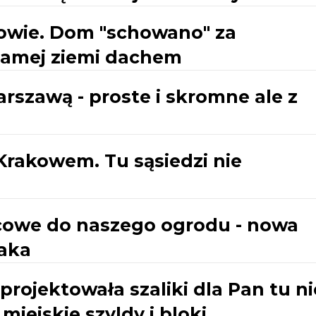
wie. Dom "schowano" za
samej ziemi dachem
szawą - proste i skromne ale z
Krakowem. Tu sąsiedzi nie
cowe do naszego ogrodu - nowa
laka
aprojektowała szaliki dla Pan tu ni
miejskie szyldy i bloki