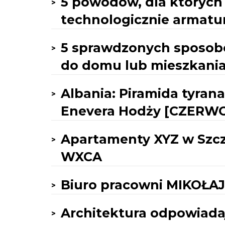
5 powodów, dla któryc
technologicznie armatur
5 sprawdzonych sposob
do domu lub mieszkani
Albania: Piramida tyra
Enevera Hodży [CZERW
Apartamenty XYZ w Szcz
WXCA
Biuro pracowni MIKOŁAJ
Architektura odpowiadaj