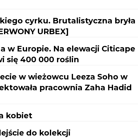
iego cyrku. Brutalistyczna bryła
CZERWONY URBEX]
a w Europie. Na elewacji Citicape
 się 400 000 roślin
iecie w wieżowcu Leeza Soho w
jektowała pracownia Zaha Hadid
a kobiet
jście do kolekcji