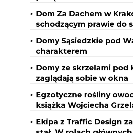
Dom Za Dachem w Krako
schodzącym prawie do 
Domy Sąsiedzkie pod War
charakterem
Domy ze skrzelami pod 
zaglądają sobie w okna
Egzotyczne rośliny owo
książka Wojciecha Grze
Ekipa z Traffic Design z
stał. W rolach głównych 