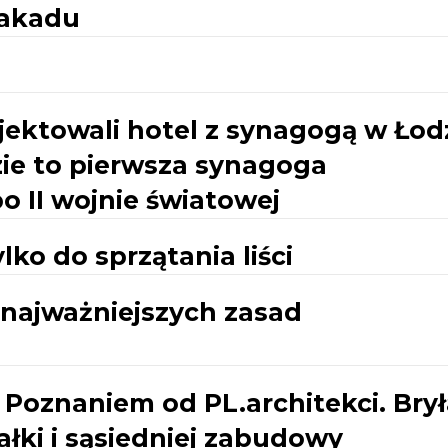
kakadu
ektowali hotel z synagogą w Łod
zie to pierwsza synagoga
 II wojnie światowej
lko do sprzątania liści
 najważniejszych zasad
Poznaniem od PL.architekci. Brył
ałki i sąsiedniej zabudowy