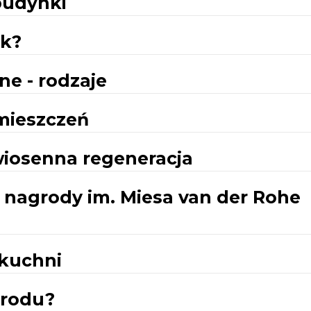
budynki
ek?
e - rodzaje
omieszczeń
wiosenna regeneracja
y nagrody im. Miesa van der Rohe
 kuchni
grodu?