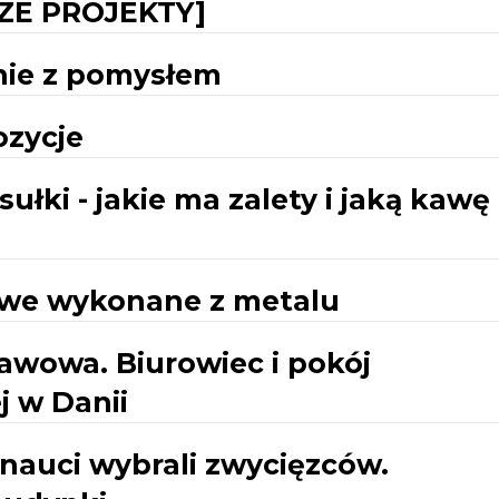
ZE PROJEKTY]
nie z pomysłem
ozycje
łki - jakie ma zalety i jaką kawę
owe wykonane z metalu
awowa. Biurowiec i pokój
j w Danii
rnauci wybrali zwycięzców.