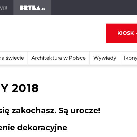
KIOSK 
na świecie
Architektura w Polsce
Wywiady
Ikony
Y 2018
się zakochasz. Są urocze!
enie dekoracyjne