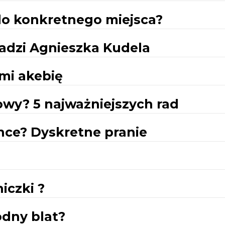
o konkretnego miejsca?
radzi Agnieszka Kudela
emi akebię
owy? 5 najważniejszych rad
ence? Dyskretne pranie
iczki ?
dny blat?