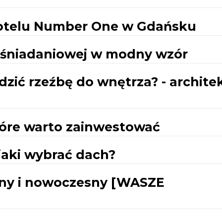
hotelu Number One w Gdańsku
 śniadaniowej w modny wzór
ić rzeźbę do wnętrza? - archite
tóre warto zainwestować
aki wybrać dach?
mny i nowoczesny [WASZE