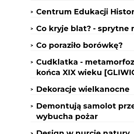
Centrum Edukacji Histo
Co kryje blat? - sprytne
Co poraziło borówkę?
Cudklatka - metamorfoz
końca XIX wieku [GLIWI
Dekoracje wielkanocne
Demontują samolot prze
wybucha pożar
Design w nurcie natury