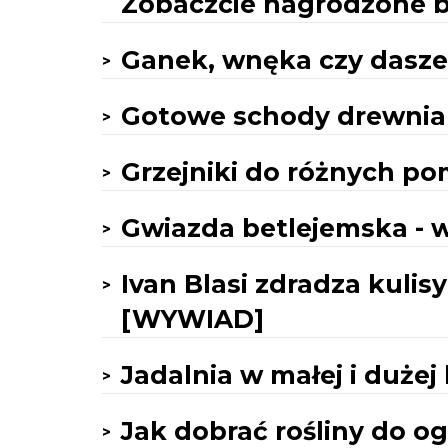
Zobaczcie nagrodzone 
Ganek, wnęka czy dasz
Gotowe schody drewnian
Grzejniki do różnych p
Gwiazda betlejemska - 
Ivan Blasi zdradza kulis
[WYWIAD]
Jadalnia w małej i dużej
Jak dobrać rośliny do o